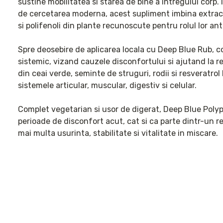
sustine mobilitatea si starea de bine a intregului corp. I
de cercetarea moderna, acest supliment imbina extracte
si polifenoli din plante recunoscute pentru rolul lor ant
Spre deosebire de aplicarea locala cu Deep Blue Rub, c
sistemic, vizand cauzele disconfortului si ajutand la rest
din ceai verde, seminte de struguri, rodii si resveratrol 
sistemele articular, muscular, digestiv si celular.

Complet vegetarian si usor de digerat, Deep Blue Polyph
perioade de disconfort acut, cat si ca parte dintr-un r
mai multa usurinta, stabilitate si vitalitate in miscare.