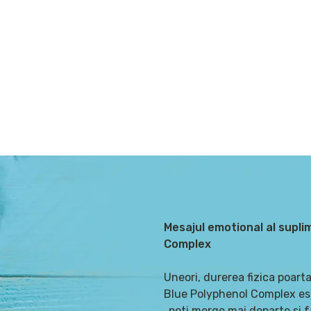
Mesajul emotional al supl
Complex
Uneori, durerea fizica poart
Blue Polyphenol Complex este 
„poti merge mai departe si far