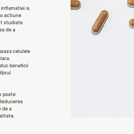
nflamatiei si 
o actiune 
t studiate 
ea de a 
eaza celulele 
ara. 
duc beneficii 
brul 
 poate 
 Reducerea 
 de a 
litate.