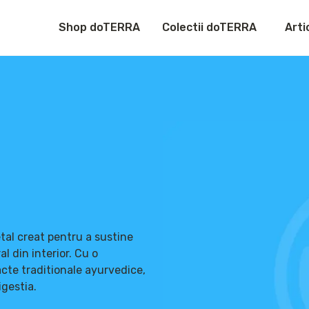
Shop doTERRA
Colectii doTERRA
Arti
al creat pentru a sustine
l din interior. Cu o
acte traditionale ayurvedice,
igestia.