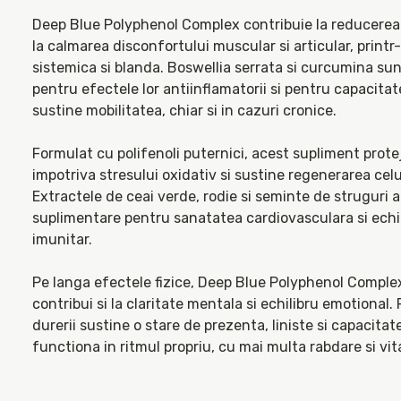
Deep Blue Polyphenol Complex contribuie la reducerea i
la calmarea disconfortului muscular si articular, printr-
sistemica si blanda. Boswellia serrata si curcumina sun
pentru efectele lor antiinflamatorii si pentru capacitat
sustine mobilitatea, chiar si in cazuri cronice.

Formulat cu polifenoli puternici, acest supliment protej
impotriva stresului oxidativ si sustine regenerarea celul
Extractele de ceai verde, rodie si seminte de struguri a
suplimentare pentru sanatatea cardiovasculara si echili
imunitar.

Pe langa efectele fizice, Deep Blue Polyphenol Complex
contribui si la claritate mentala si echilibru emotional.
durerii sustine o stare de prezenta, liniste si capacitate
functiona in ritmul propriu, cu mai multa rabdare si vita