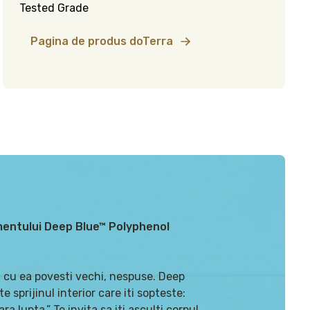
Tested Grade
Pagina de produs doTerra
imentului Deep Blue™ Polyphenol
a cu ea povesti vechi, nespuse. Deep
sprijinul interior care iti sopteste:
a lupta.” Te invita sa iti asculti corpul