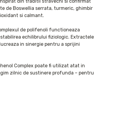
nspirat din traditii stravechi si confirmat 
 de Boswellia serrata, turmeric, ghimbir 
ioxidant si calmant.

omplexul de polifenoli functioneaza 
abilirea echilibrului fiziologic. Extractele 
lucreaza in sinergie pentru a sprijini 
enol Complex poate fi utilizat atat in 
egim zilnic de sustinere profunda – pentru 