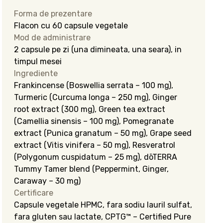
Forma de prezentare
Flacon cu 60 capsule vegetale
Mod de administrare
2 capsule pe zi (una dimineata, una seara), in
timpul mesei
Ingrediente
Frankincense (Boswellia serrata – 100 mg),
Turmeric (Curcuma longa – 250 mg), Ginger
root extract (300 mg), Green tea extract
(Camellia sinensis – 100 mg), Pomegranate
extract (Punica granatum – 50 mg), Grape seed
extract (Vitis vinifera – 50 mg), Resveratrol
(Polygonum cuspidatum – 25 mg), dōTERRA
Tummy Tamer blend (Peppermint, Ginger,
Caraway – 30 mg)
Certificare
Capsule vegetale HPMC, fara sodiu lauril sulfat,
fara gluten sau lactate, CPTG™ – Certified Pure