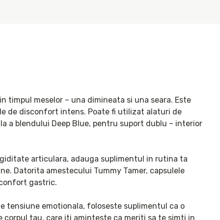
 in timpul meselor – una dimineata si una seara. Este 
de de disconfort intens. Poate fi utilizat alaturi de 
a a blendului Deep Blue, pentru suport dublu – interior 
igiditate articulara, adauga suplimentul in rutina ta 
bine. Datorita amestecului Tummy Tamer, capsulele 
confort gastric.

de tensiune emotionala, foloseste suplimentul ca o 
corpul tau, care iti aminteste ca meriti sa te simti in 