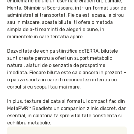
emblematic de uleiuri esentiale Grapefruit, Lamaie, 
Menta, Ghimbir si Scortisoara, intr-un format usor de 
administrat si transportat. Fie ca esti acasa, la birou 
sau in miscare, aceste bilute iti ofera o metoda 
simpla de a-ti reaminti de alegerile bune, in 
momentele in care tentatia apare.

Dezvoltate de echipa stiintifica doTERRA, bilutele 
sunt create pentru a oferi un suport metabolic 
natural, alaturi de o senzatie de prospetime 
imediata. Fiecare biluta este ca o ancora in prezent – 
o pauza scurta in care iti reconectezi intentia cu 
corpul si cu scopul tau mai mare.

In plus, textura delicata si formatul compact fac din 
MetaPWR™ Beadlets un companion zilnic discret, dar 
esential, in calatoria ta spre vitalitate constienta si 
echilibru metabolic.